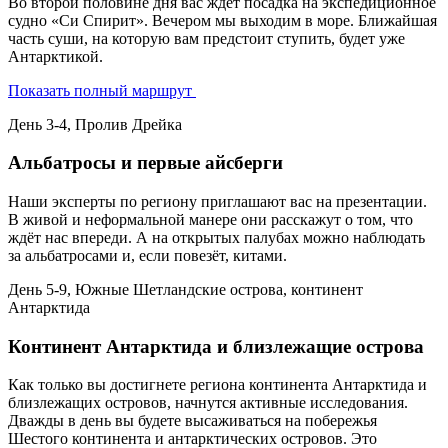
Во второй половине дня вас ждёт посадка на экспедиционное
судно «Си Спирит». Вечером мы выходим в море. Ближайшая
часть суши, на которую вам предстоит ступить, будет уже
Антарктикой.
Показать полный маршрут
День 3-4, Пролив Дрейка
Альбатросы и первые айсберги
Наши эксперты по региону приглашают вас на презентации.
В живой и неформальной манере они расскажут о том, что
ждёт нас впереди. А на открытых палубах можно наблюдать
за альбатросами и, если повезёт, китами.
День 5-9, Южные Шетландские острова, континент
Антарктида
Континент Антарктида и близлежащие острова
Как только вы достигнете региона континента Антарктида и
близлежащих островов, начнутся активные исследования.
Дважды в день вы будете высаживаться на побережья
Шестого континента и антарктических островов. Это