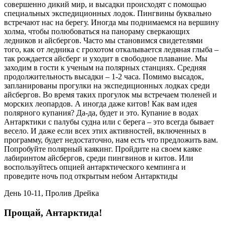
совершенно дикий мир, и высадки происходят с помощью
специальных экспедиционных лодок. Пингвины буквально
встречают нас на берегу. Иногда мы поднимаемся на вершину
холма, чтобы полюбоваться на панораму сверкающих
ледников и айсбергов. Часто мы становимся свидетелями
того, как от ледника с грохотом откалывается ледяная глыба –
так рождается айсберг и уходит в свободное плавание. Мы
заходим в гости к ученым на полярных станциях. Средняя
продолжительность высадки – 1-2 часа. Помимо высадок,
запланированы прогулки на экспедиционных лодках среди
айсбергов. Во время таких прогулок мы встречаем тюленей и
морских леопардов. А иногда даже китов! Как вам идея
полярного купания? Да-да, будет и это. Купание в водах
Антарктики с палубы судна или с берега – это всегда бывает
весело. И даже если всех этих активностей, включенных в
программу, будет недостаточно, нам есть что предложить вам.
Попробуйте полярный каякинг. Пройдите на своем каяке
лабиринтом айсбергов, среди пингвинов и китов. Или
воспользуйтесь опцией антарктического кемпинга и
проведите ночь под открытым небом Антарктиды
День 10-11, Пролив Дрейка
Прощай, Антарктида!