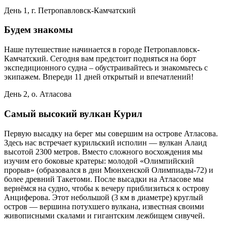
День 1, г. Петропавловск-Камчатский
Будем знакомы
Наше путешествие начинается в городе Петропавловск-
Камчатский. Сегодня вам предстоит подняться на борт
экспедиционного судна – обустраивайтесь и знакомьтесь с
экипажем. Впереди 11 дней открытый и впечатлений!
День 2, о. Атласова
Самый высокий вулкан Курил
Первую высадку на берег мы совершим на острове Атласова.
Здесь нас встречает курильский исполин — вулкан Алаид
высотой 2300 метров. Вместо сложного восхождения мы
изучим его боковые кратеры: молодой «Олимпийский
прорыв» (образовался в дни Мюнхенской Олимпиады-72) и
более древний Такетоми. После высадки на Атласове мы
вернёмся на судно, чтобы к вечеру приблизиться к острову
Анциферова. Этот небольшой (3 км в диаметре) круглый
остров — вершина потухшего вулкана, известная своими
живописными скалами и гигантским лежбищем сивучей.