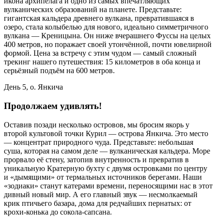
икона архипелага и одно из самых впечатляющих
вулканических образований на планете. Представьте:
гигантская кальдера древнего вулкана, превратившаяся в
озеро, стала колыбелью для нового, идеально симметричного
вулкана — Креницына. Он ниже вчерашнего Фуссы на целых
400 метров, но поражает своей утончённой, почти ювелирной
формой. Цена за встречу с этим чудом — самый сложный
трекинг нашего путешествия: 15 километров в оба конца и
серьёзный подъём на 600 метров.
День 5, о. Янкича
Продолжаем удивлять!
Оставив позади несколько островов, мы бросим якорь у
второй культовой точки Курил — острова Янкича. Это место
— концентрат природного чуда. Представьте: небольшая
суша, которая на самом деле — вулканическая кальдера. Море
прорвало её стену, затопив внутренность и превратив в
уникальную Кратерную бухту с двумя островками по центру
и «дымящими» от термальных источников берегами. Наши
«зодиаки» станут катерами времени, переносящими нас в этот
дивный новый мир. А его главный звук — несмолкаемый
крик птичьего базара, дома для редчайших пернатых: от
крохи-конька до сокола-сапсана.