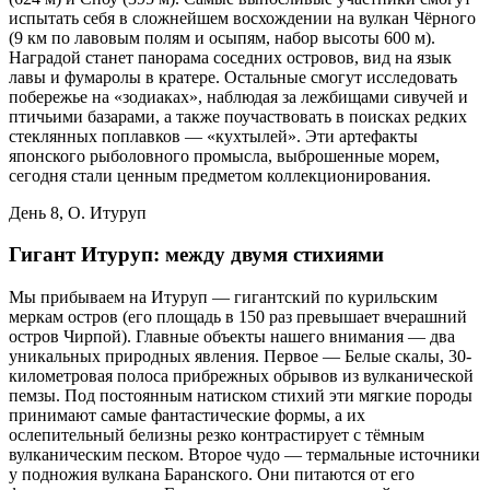
испытать себя в сложнейшем восхождении на вулкан Чёрного
(9 км по лавовым полям и осыпям, набор высоты 600 м).
Наградой станет панорама соседних островов, вид на язык
лавы и фумаролы в кратере. Остальные смогут исследовать
побережье на «зодиаках», наблюдая за лежбищами сивучей и
птичьими базарами, а также поучаствовать в поисках редких
стеклянных поплавков — «кухтылей». Эти артефакты
японского рыболовного промысла, выброшенные морем,
сегодня стали ценным предметом коллекционирования.
День 8, О. Итуруп
Гигант Итуруп: между двумя стихиями
Мы прибываем на Итуруп — гигантский по курильским
меркам остров (его площадь в 150 раз превышает вчерашний
остров Чирпой). Главные объекты нашего внимания — два
уникальных природных явления. Первое — Белые скалы, 30-
километровая полоса прибрежных обрывов из вулканической
пемзы. Под постоянным натиском стихий эти мягкие породы
принимают самые фантастические формы, а их
ослепительный белизны резко контрастирует с тёмным
вулканическим песком. Второе чудо — термальные источники
у подножия вулкана Баранского. Они питаются от его