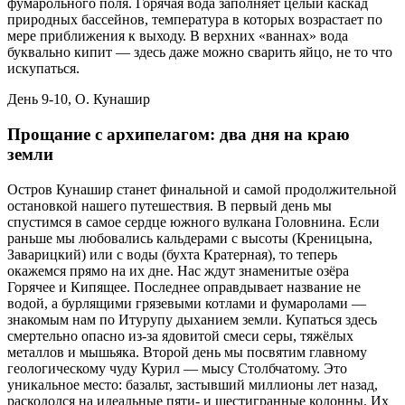
фумарольного поля. Горячая вода заполняет целый каскад
природных бассейнов, температура в которых возрастает по
мере приближения к выходу. В верхних «ваннах» вода
буквально кипит — здесь даже можно сварить яйцо, не то что
искупаться.
День 9-10, О. Кунашир
Прощание с архипелагом: два дня на краю
земли
Остров Кунашир станет финальной и самой продолжительной
остановкой нашего путешествия. В первый день мы
спустимся в самое сердце южного вулкана Головнина. Если
раньше мы любовались кальдерами с высоты (Креницына,
Заварицкий) или с воды (бухта Кратерная), то теперь
окажемся прямо на их дне. Нас ждут знаменитые озёра
Горячее и Кипящее. Последнее оправдывает название не
водой, а бурлящими грязевыми котлами и фумаролами —
знакомым нам по Итурупу дыханием земли. Купаться здесь
смертельно опасно из-за ядовитой смеси серы, тяжёлых
металлов и мышьяка. Второй день мы посвятим главному
геологическому чуду Курил — мысу Столбчатому. Это
уникальное место: базальт, застывший миллионы лет назад,
раскололся на идеальные пяти- и шестигранные колонны. Их