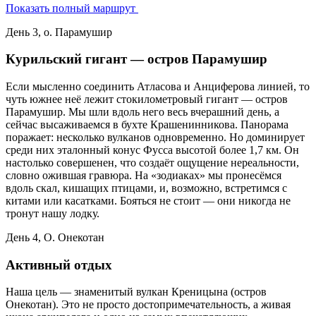
Показать полный маршрут
День 3, о. Парамушир
Курильский гигант — остров Парамушир
Если мысленно соединить Атласова и Анциферова линией, то
чуть южнее неё лежит стокилометровый гигант — остров
Парамушир. Мы шли вдоль него весь вчерашний день, а
сейчас высаживаемся в бухте Крашенинникова. Панорама
поражает: несколько вулканов одновременно. Но доминирует
среди них эталонный конус Фусса высотой более 1,7 км. Он
настолько совершенен, что создаёт ощущение нереальности,
словно ожившая гравюра. На «зодиаках» мы пронесёмся
вдоль скал, кишащих птицами, и, возможно, встретимся с
китами или касатками. Бояться не стоит — они никогда не
тронут нашу лодку.
День 4, О. Онекотан
Активный отдых
Наша цель — знаменитый вулкан Креницына (остров
Онекотан). Это не просто достопримечательность, а живая