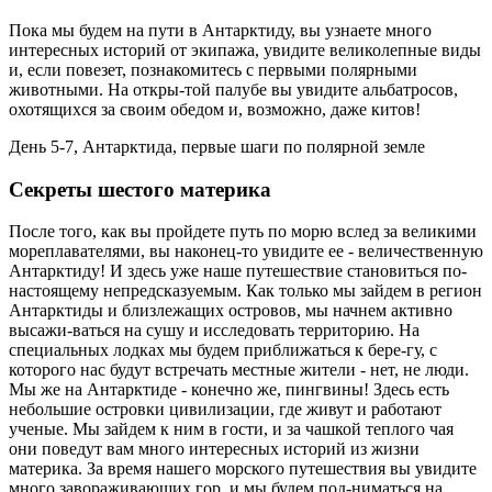
Пока мы будем на пути в Антарктиду, вы узнаете много
интересных историй от экипажа, увидите великолепные виды
и, если повезет, познакомитесь с первыми полярными
животными. На откры-той палубе вы увидите альбатросов,
охотящихся за своим обедом и, возможно, даже китов!
День 5-7, Антарктида, первые шаги по полярной земле
Секреты шестого материка
После того, как вы пройдете путь по морю вслед за великими
мореплавателями, вы наконец-то увидите ее - величественную
Антарктиду! И здесь уже наше путешествие становиться по-
настоящему непредсказуемым. Как только мы зайдем в регион
Антарктиды и близлежащих островов, мы начнем активно
высажи-ваться на сушу и исследовать территорию. На
специальных лодках мы будем приближаться к бере-гу, с
которого нас будут встречать местные жители - нет, не люди.
Мы же на Антарктиде - конечно же, пингвины! Здесь есть
небольшие островки цивилизации, где живут и работают
ученые. Мы зайдем к ним в гости, и за чашкой теплого чая
они поведут вам много интересных историй из жизни
материка. За время нашего морского путешествия вы увидите
много завораживающих гор, и мы будем под-ниматься на