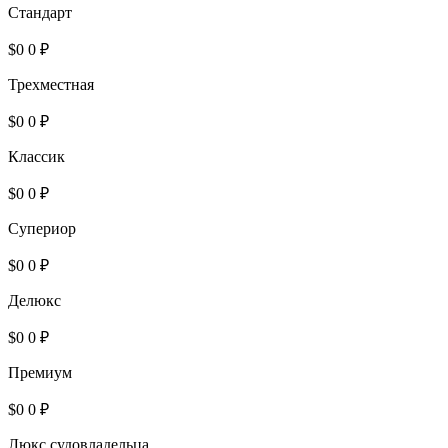
Cтандарт
$0
0 ₽
Трехместная
$0
0 ₽
Классик
$0
0 ₽
Супериор
$0
0 ₽
Делюкс
$0
0 ₽
Премиум
$0
0 ₽
Люкс судовладельца