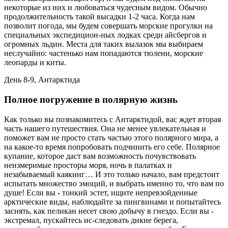
некоторые из них и любоваться чудесным видом. Обычно
продолжительность такой высадки 1-2 часа. Когда нам
позволит погода, мы будем совершать морские прогулки на
специальных экспедицион-ных лодках среди айсбергов и
огромных льдин. Места для таких вылазок мы выбираем
неслучайно: частенько нам попадаются тюлени, морские
леопарды и киты.
День 8-9, Антарктида
Полное погружение в полярную жизнь
Как только вы познакомитесь с Антарктидой, вас ждет вторая
часть нашего путешествия. Она не менее увлекательная и
поможет вам не просто стать частью этого полярного мира, а
на какое-то время попробовать подчинить его себе. Полярное
купание, которое даст вам возможность почувствовать
неизмеримые просторы моря, ночь в палатках и
незабываемый каякинг… И это только начало, вам предстоит
испытать множество эмоций, и выбрать именно то, что вам по
душе! Если вы - тонкий эстет, ищите непревзойденные
арктические виды, наблюдайте за пингвинами и попытайтесь
заснять, как пеликан несет свою добычу в гнездо. Если вы -
экстремал, пускайтесь ис-следовать дикие берега,