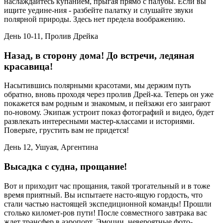
наслаждайтесь купанием, прыгая прямо с палубы. Если вы
ищите уедине-ния - разбейте палатку и слушайте звуки
полярной природы. Здесь нет предела воображению.
День 10-11, Пролив Дрейка
Назад, в сторону дома! До встречи, ледяная
красавица!
Насытившись полярными красотами, мы держим путь
обратно, вновь проходя через пролив Дрей-ка. Теперь он уже
покажется вам родным и знакомым, и пейзажи его заиграют
по-новому. Экипаж устроит показ фотографий и видео, будет
развлекать интересными мастер-классами и историями.
Поверьте, грустить вам не придется!
День 12, Ушуая, Аргентина
Высадка с судна, прощание!
Вот и приходит час прощания, такой трогательный и в тоже
время приятный. Вы испытаете насто-ящую гордость, что
стали частью настоящей экспедиционной команды! Прошли
столько километ-ров пути! После совместного завтрака вас
ждет трансфер в аэропорт. Эмоции, невероятные фото-