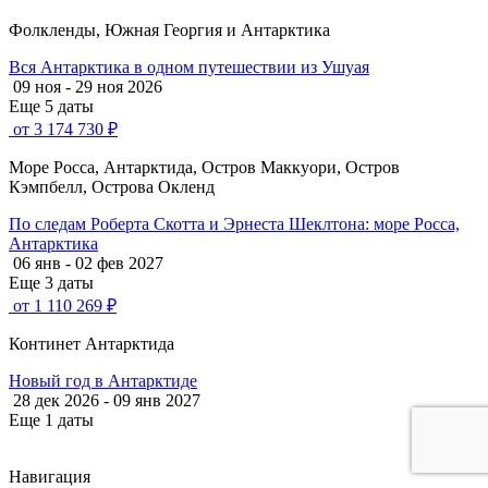
Фолкленды, Южная Георгия и Антарктика
Вся Антарктика в одном путешествии из Ушуая
09 ноя - 29 ноя 2026
Еще 5 даты
от 3 174 730 ₽
Море Росса, Антарктида, Остров Маккуори, Остров
Кэмпбелл, Острова Окленд
По следам Роберта Скотта и Эрнеста Шеклтона: море Росса,
Антарктика
06 янв - 02 фев 2027
Еще 3 даты
от 1 110 269 ₽
Континет Антарктида
Новый год в Антарктиде
28 дек 2026 - 09 янв 2027
Еще 1 даты
Навигация