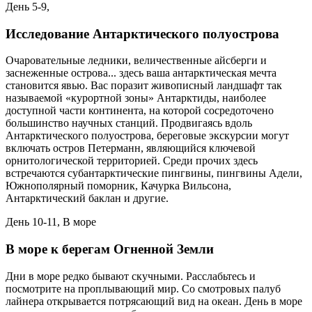
День 5-9,
Исследование Антарктического полуострова
Очаровательные ледники, величественные айсберги и
заснеженные острова... здесь ваша антарктическая мечта
становится явью. Вас поразит живописный ландшафт так
называемой «курортной зоны» Антарктиды, наиболее
доступной части континента, на которой сосредоточено
большинство научных станций. Продвигаясь вдоль
Антарктического полуострова, береговые экскурсии могут
включать остров Петерманн, являющийся ключевой
орнитологической территорией. Среди прочих здесь
встречаются cубантарктические пингвины, пингвины Адели,
Южнополярный поморник, Качурка Вильсона,
Антарктический баклан и другие.
День 10-11, В море
В море к берегам Огненной Земли
Дни в море редко бывают скучными. Расслабьтесь и
посмотрите на проплывающий мир. Со смотровых палуб
лайнера открывается потрясающий вид на океан. День в море